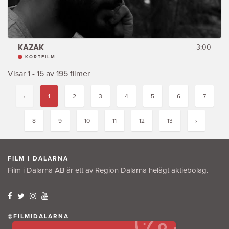
KAZAK
3:00
KORTFILM
Visar 1 - 15 av 195 filmer
‹
1
2
3
4
5
6
7
8
9
10
11
12
13
›
FILM I DALARNA
Film i Dalarna AB är ett av Region Dalarna helägt aktiebolag.
@FILMIDALARNA