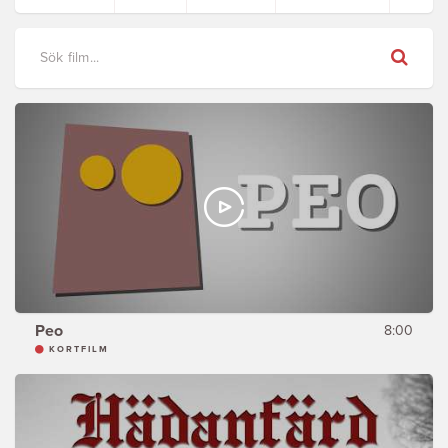
Sök
Peo
8:00
KORTFILM