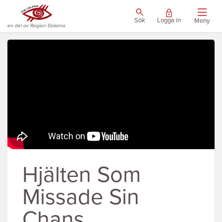
Sök
Logga in
Meny
en del av Region Dalarna
Hjälten Som
Missade Sin
Chans