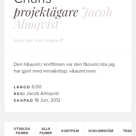
projektägare
Jacob
Almqvist
DELA DEN HÄR FILMEN
Den h&auml;r kortfilmen var den f&ouml;rsta jag
har gjort med mina&nbsp; v&auml;nner.
6:00
LÄNGD
Jacob Almqvist
REGI
16 Jun, 2012
SKAPAD
UTVALDA
ALLA
KORTFILM
DOKUMENTÄR
TRAILE
FILMER
FILMER