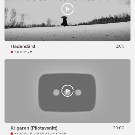
Hädandärd
2:00
KORTFILM
Krigaren (Pilotavsnitt)
20:00
KORTFILM, TRAILER, FIKTION