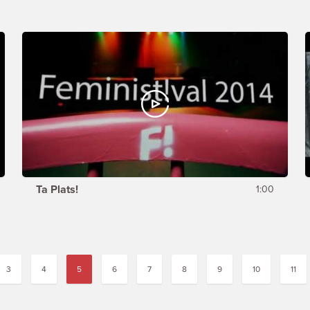
Ta Plats!
1:00
3
4
5
6
7
8
9
10
11