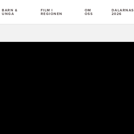
BARN &
FILM I
OM
DALARNAS 
UNGA
REGIONEN
OSS
2026