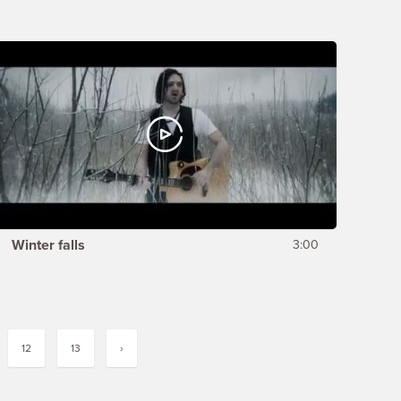
Winter falls
3:00
12
13
›