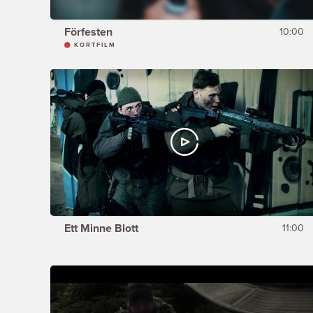
Förfesten
10:00
KORTFILM
Ett Minne Blott
11:00