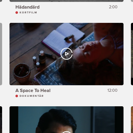
Hädandärd
2:00
KORTFILM
A Space To Heal
12:00
DOKUMENTÄR