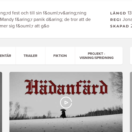
g;rd fest och till sin f&ouml;rv&aring;ning
13
LÄNGD
andy f&aring;r panik d&aring; de tror att de
Jona
REGI
er sig f&ouml;r att g&o
2
SKAPAD
PROJEKT -
ENTÄR
TRAILER
FIKTION
VISNING/SPRIDNING