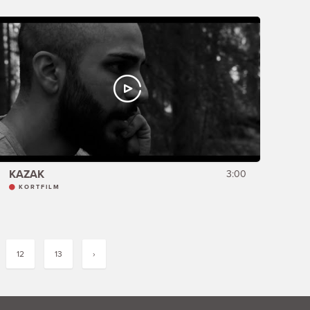
KAZAK
3:00
KORTFILM
12
13
›