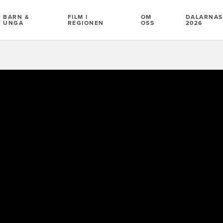
BARN &
FILM I
OM
DALARNAS 
UNGA
REGIONEN
OSS
2026