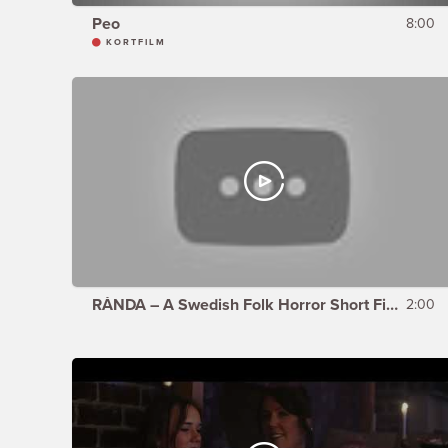
Peo
8:00
KORTFILM
RÅNDA – A Swedish Folk Horror Short Film (Teaser)
2:00