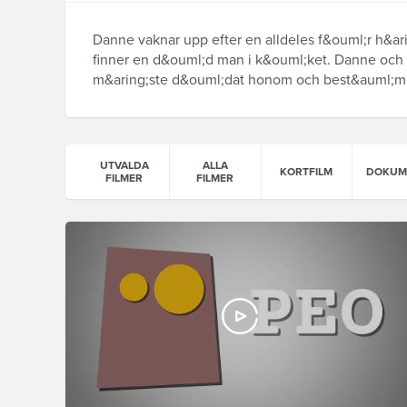
Danne vaknar upp efter en alldeles f&ouml;r h&arin
finner en d&ouml;d man i k&ouml;ket. Danne och M
m&aring;ste d&ouml;dat honom och best&auml;mm
UTVALDA
ALLA
KORTFILM
DOKUM
FILMER
FILMER