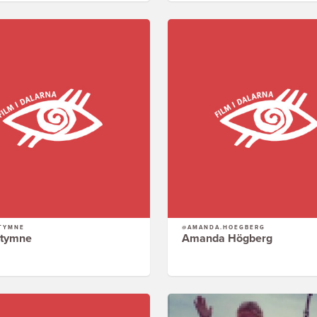
TYMNE
@AMANDA.HOEGBERG
Stymne
Amanda Högberg