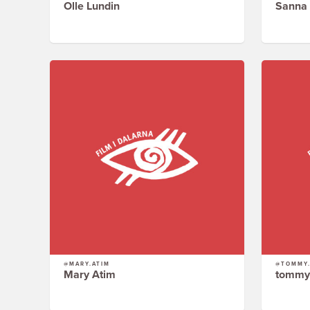
Olle Lundin
Sanna
@MARY.ATIM
@TOMMY
Mary Atim
tommy