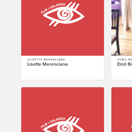
@LISETTE.MERENCIANA
@EMIL.B
Lisette Merenciana
Emil 