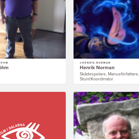
OEHM
@HENRIK.NORMAN
Böhm
Henrik Norman
Skådespelare, Manusförfattare,
Stunt/Koordinator