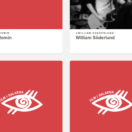
ROMIN
@WILLIAM.SOEDERLUND
Romin
William Söderlund