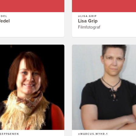
EDEL
@LISA.GRIP
edel
Lisa Grip
Filmfotograf
SEPPAENEN
@MARCUS.MYHR-1