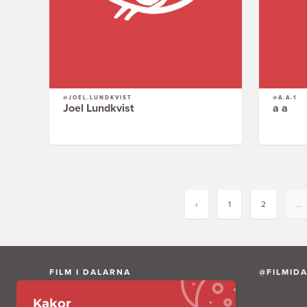
@JOEL.LUNDKVIST
@A.A-1
Joel Lundkvist
a a
‹
1
2
...
FILM I DALARNA
@FILMID
Kakor
Film i Dalarna AB är ett av Region Dalarna