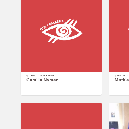
@CAMILLA.NYMAN
@MATHIA
Camilla Nyman
Mathia