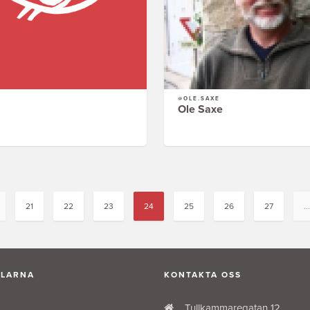
@OLE.SAXE
Ole Saxe
21
22
23
24
25
26
27
...
ALARNA
KONTAKTA OSS
Tullkammaregatan 12