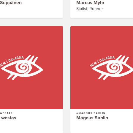
 Seppänen
Marcus Myhr
Statist, Runner
.WESTAS
@MAGNUS.SAHLIN
 westas
Magnus Sahlin