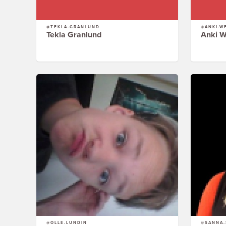
@TEKLA.GRANLUND
@ANKI.W
Tekla Granlund
Anki W
@OLLE.LUNDIN
@SANNA.