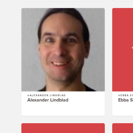
@ALEXANDER.LINDBLAD
@EBBA.S
Alexander Lindblad
Ebba 