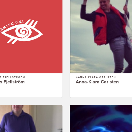
S.FJELLSTROEM
@ANNA.KLARA.CARLSTEN
s Fjellström
Anna-Klara Carlsten