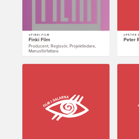
@FINKI.FILM
@PETER.
Finki Film
Peter 
Producent, Regissör, Projektledare,
Manusförfattare