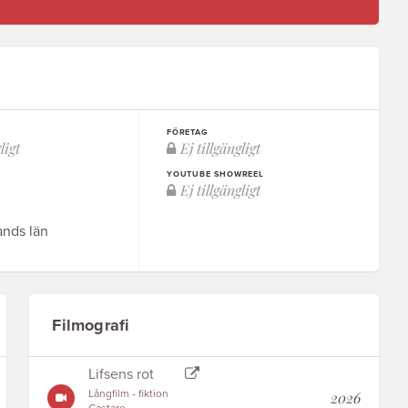
FÖRETAG
YOUTUBE SHOWREEL
ands län
Filmografi
Lifsens rot
Långfilm - fiktion
2026