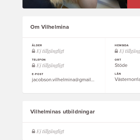
Om Vilhelmina
ÅLDER
HEMSIDA
TELEFON
ORT
Stöde
LÄN
E-POST
Västernorrl
jacobson.vilhelmina@gmail.com
Vilhelminas utbildningar