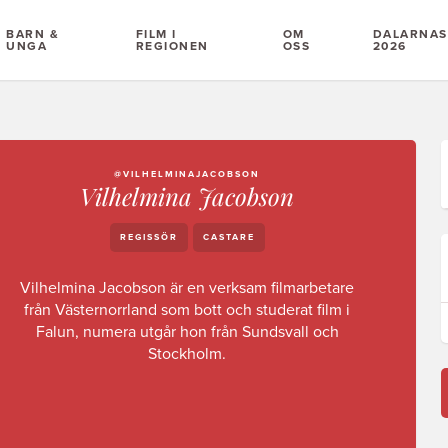
BARN &
FILM I
OM
DALARNAS 
UNGA
REGIONEN
OSS
2026
@VILHELMINAJACOBSON
Vilhelmina Jacobson
REGISSÖR
CASTARE
Vilhelmina Jacobson är en verksam filmarbetare
från Västernorrland som bott och studerat film i
Falun, numera utgår hon från Sundsvall och
Stockholm.