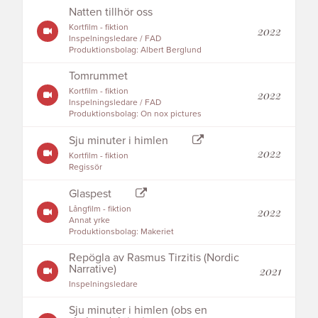
Natten tillhör oss
Kortfilm - fiktion
2022
Inspelningsledare / FAD
Produktionsbolag: Albert Berglund
Tomrummet
Kortfilm - fiktion
2022
Inspelningsledare / FAD
Produktionsbolag: On nox pictures
Sju minuter i himlen
2022
Kortfilm - fiktion
Regissör
Glaspest
Långfilm - fiktion
2022
Annat yrke
Produktionsbolag: Makeriet
Repögla av Rasmus Tirzitis (Nordic
Narrative)
2021
Inspelningsledare
Sju minuter i himlen (obs en