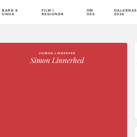
BARN &
FILM I
OM
DALARNAS 
UNGA
REGIONEN
OSS
2026
@SIMON.LINNERHED
Simon Linnerhed