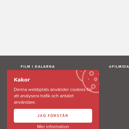
FILM I DALARNA
@FILMID
Kakor
Film i Dalarna AB är ett av Region Dalarna
helägt aktiebolag.
Denna webbplats använder cookies för
att analysera trafik och antalet
användare.
JAG FÖRSTÅR
Mer information