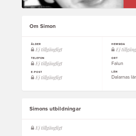
Om Simon
ÅLDER
HEMSIDA
TELEFON
ORT
Falun
LÄN
E-POST
Dalarnas lä
Simons utbildningar