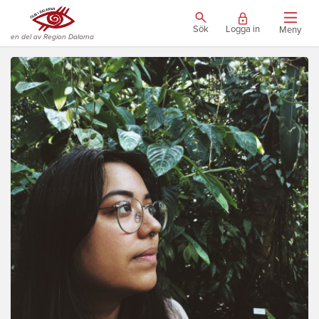
Sök
Logga in
Meny
en del av Region Dalarna