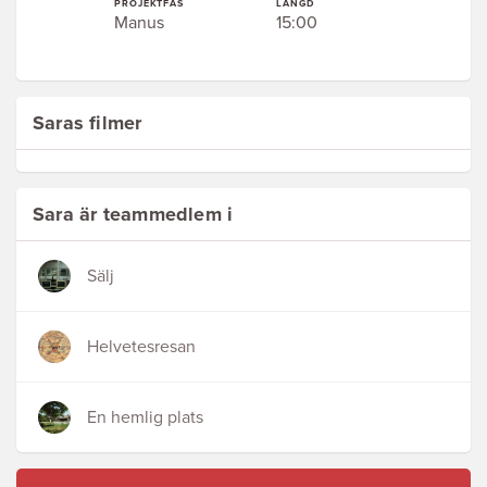
PROJEKTFAS
LÄNGD
Manus
15:00
Saras filmer
Sara är teammedlem i
Sälj
Helvetesresan
En hemlig plats