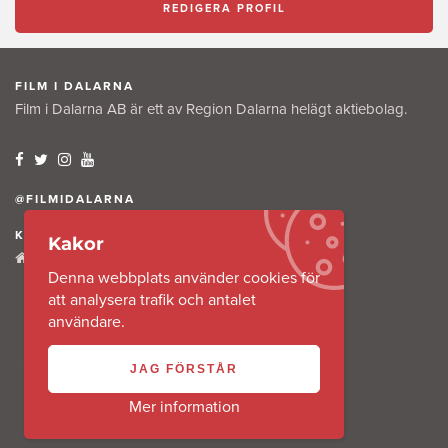
REDIGERA PROFIL
FILM I DALARNA
Film i Dalarna AB är ett av Region Dalarna helägt aktiebolag.
@FILMIDALARNA
KONTAKTA OSS
Kakor
Tullkammaregatan 12
Denna webbplats använder cookies för
791 31 Falun
att analysera trafik och antalet
användare.
JAG FÖRSTÅR
Mer information
Copyright 2016 @ Film i Dalarna