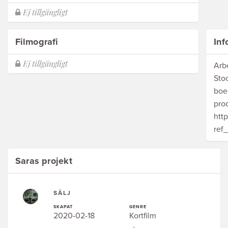
Filmografi
Inf
Arbe
Sto
boen
pro
htt
ref
Saras projekt
SÄLJ
SKAPAT
GENRE
2020-02-18
Kortfilm