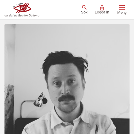
Sök
Logga in
Meny
en del av Region Dalarna