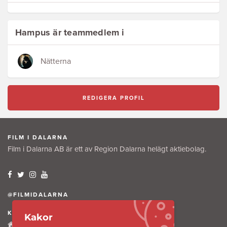
Hampus är teammedlem i
Nätterna
REDIGERA PROFIL
FILM I DALARNA
Film i Dalarna AB är ett av Region Dalarna helägt aktiebolag.
@FILMIDALARNA
KONTAKTA OSS
Kakor
Tullkammaregatan 12