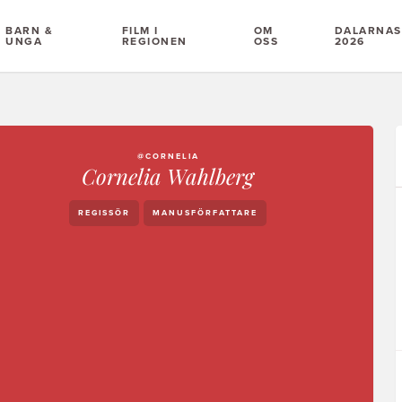
BARN &
FILM I
OM
DALARNAS 
UNGA
REGIONEN
OSS
2026
@CORNELIA
Cornelia Wahlberg
REGISSÖR
MANUSFÖRFATTARE