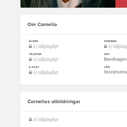
Om Cornelia
ÅLDER
HEMSIDA
TELEFON
ORT
Bandhagen
LÄN
E-POST
Stockholms
Cornelias utbildningar