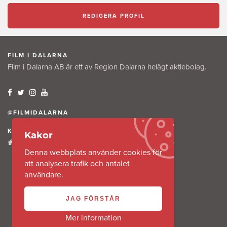
REDIGERA PROFIL
FILM I DALARNA
Film i Dalarna AB är ett av Region Dalarna helägt aktiebolag.
@FILMIDALARNA
KONTAKTA OSS
Kakor
Tullkammaregatan 12
Denna webbplats använder cookies för
791 31 Falun
att analysera trafik och antalet
användare.
JAG FÖRSTÅR
Mer information
Copyright 2016 @ Film i Dalarna