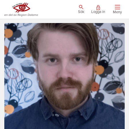
Sök
Logga in
Meny
en del av Region Dalarna