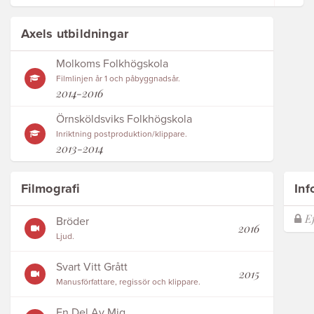
Axels utbildningar
Molkoms Folkhögskola
Filmlinjen år 1 och påbyggnadsår.
2014-2016
Örnsköldsviks Folkhögskola
Inriktning postproduktion/klippare.
2013-2014
Filmografi
Inf
Bröder
2016
Ljud.
Svart Vitt Grått
2015
Manusförfattare, regissör och klippare.
En Del Av Mig