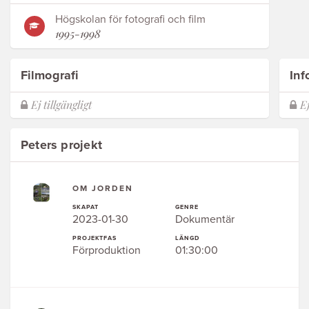
Högskolan för fotografi och film
1995-1998
Filmografi
Inf
Peters projekt
OM JORDEN
SKAPAT
GENRE
2023-01-30
Dokumentär
PROJEKTFAS
LÄNGD
Förproduktion
01:30:00