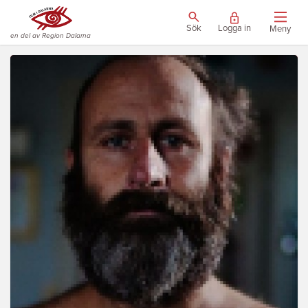
Sök
Logga in
Meny
en del av Region Dalarna