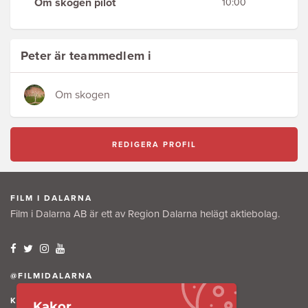
Om skogen pilot
10:00
Peter är teammedlem i
Om skogen
REDIGERA PROFIL
FILM I DALARNA
Film i Dalarna AB är ett av Region Dalarna helägt aktiebolag.
@FILMIDALARNA
KONTAKTA OSS
Kakor